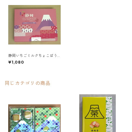
静岡いちごミルクちょこばう
む
¥1,080
同じカテゴリの商品