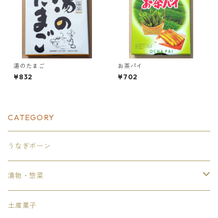
湯のたまご
お茶パイ
¥832
¥702
CATEGORY
うなぎボーン
漬物・惣菜
漬物
土産菓子