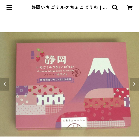
静岡いちごミルクちょこばうむ | い
い特産.ｊｐ