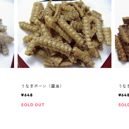
うなぎボーン（醤油）
うな
¥648
¥64
SOLD OUT
SOL