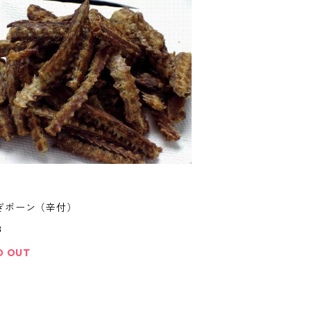
ぎボーン（辛付）
8
D OUT