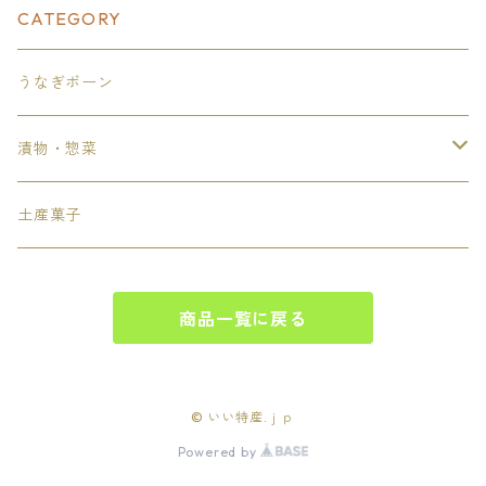
CATEGORY
うなぎボーン
漬物・惣菜
漬物
土産菓子
惣菜
商品一覧に戻る
© いい特産.ｊｐ
Powered by