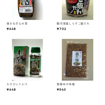
焼きねぎなめ茸
駿河湾産しらすご飯だれ
¥648
¥702
わさびふりかけ
青唐辛子味噌
¥648
¥540